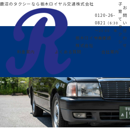
鹿沼のタクシーなら
栃木ロイヤル交通株式会社
子
お
育
0120-26-
問
て
0821
い
（6:30
タ
合
～25:00 年
ク
わ
栃木ロイヤル交通
中無休）
シ
せ
株式会社
ー
料金案内
よくある質問
会社案内