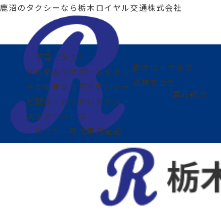
鹿沼のタクシーなら
栃木ロイヤル交通株式会社
子育てタクシー
栃木ロイヤル交
2026.06.18
サ
お墓参りサポートタクシー
通株式会社
ー
かぬまシウマイタクシー
運賃改定のお知らせ
車両紹介
ビ
配達・おつかいタクシー
ス
ケアサービス
タクシー呼出専用電話