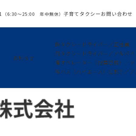
1
子育てタクシー
お問い合わせ
（6:30～25:00 年中無休）
採
タクシードライバー／正社員
用
タクシードライバー／アルバイ
お知らせ
情
オペレーター（配車管理）／ア
報
バス（ハイエース）運転手／ア