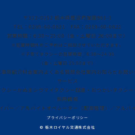
〒322-0252 栃木県鹿沼市加園961-1
TEL：0289-60-0821　
FAX：0289-60-0822
営業時間：6:30～25:00
（金・土曜日 26:00まで）
※営業時間外のご予約はご相談させていただきます。
※子育てタクシーの営業時間：6:30～24:00
（金・土曜日 25:00まで）
E
車両紹介
料金案内
よくある質問
会社案内
お知らせ
お問い
サービス
タクシー
かぬまシウマイタクシー
配達・おつかいタクシー
採用情報
イバー／アルバイト
オペレーター（配車管理）／アルバ
プライバシーポリシー
©
栃木ロイヤル交通株式会社