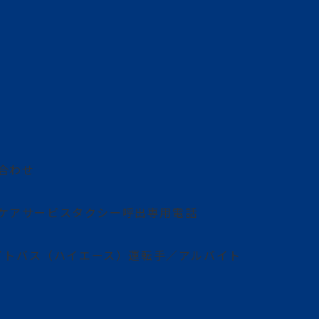
合わせ
ケアサービス
タクシー呼出専用電話
イト
バス（ハイエース）運転手／アルバイト