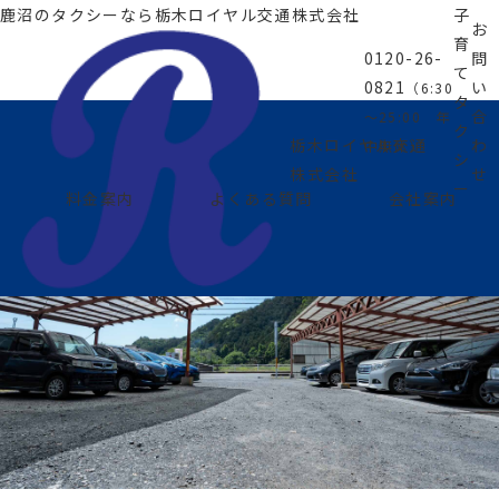
鹿沼のタクシーなら
栃木ロイヤル交通株式会社
子
お
育
0120-26-
問
て
0821
い
（6:30
タ
合
～25:00 年
ク
わ
栃木ロイヤル交通
中無休）
シ
せ
株式会社
ー
料金案内
よくある質問
会社案内