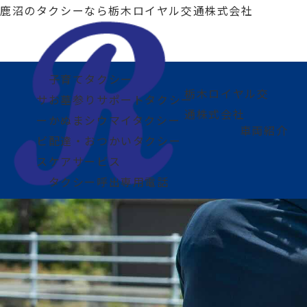
鹿沼のタクシーなら
栃木ロイヤル交通株式会社
子育てタクシー
栃木ロイヤル交
サ
お墓参りサポートタクシー
通株式会社
ー
かぬまシウマイタクシー
車両紹介
ビ
配達・おつかいタクシー
ス
ケアサービス
タクシー呼出専用電話