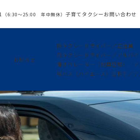
1
子育てタクシー
お問い合わせ
（6:30～25:00 年中無休）
採
タクシードライバー／正社員
用
タクシードライバー／アルバイ
お知らせ
情
オペレーター（配車管理）／ア
報
バス（ハイエース）運転手／ア