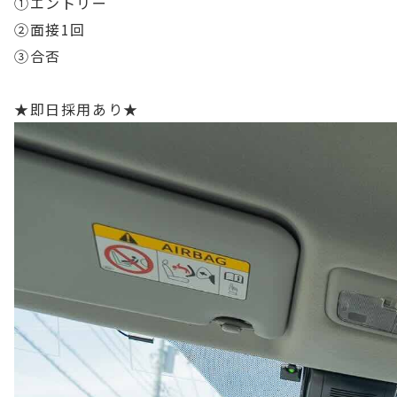
①エントリー
②面接1回
③合否
★即日採用あり★