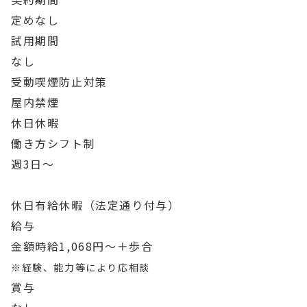
定めなし
試用期間
なし
受動喫煙防止対策
屋内禁煙
休日休暇
働き方
シフト制
週3日〜
休日
有給休暇（法定通り付与）
給与
金額
時給1,068円〜＋歩合
※経験、能力等により応相談
賞与